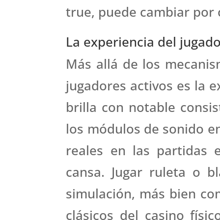
true
, puede cambiar por 
La experiencia del jugad
Más allá de los mecanis
jugadores activos es la 
brilla con notable consis
los módulos de sonido en
reales en las partidas
cansa. Jugar ruleta o 
simulación, más bien co
clásicos del casino físi