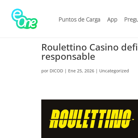
Puntos de Carga
App
Pregu
Roulettino Casino def
responsable
por
DICOD
|
Ene 25, 2026
|
Uncategorized