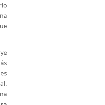
rio
ena
que
uye
más
jes
al,
una
esa