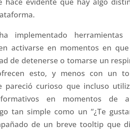
e hace evidente que hay algo disti
lataforma.
ha implementado herramientas 
en activarse en momentos en que
dad de detenerse o tomarse un respi
ofrecen esto, y menos con un t
 pareció curioso que incluso utili
nformativos en momentos de al
Algo tan simple como un “¿Te gusta
pañado de un breve tooltip que d