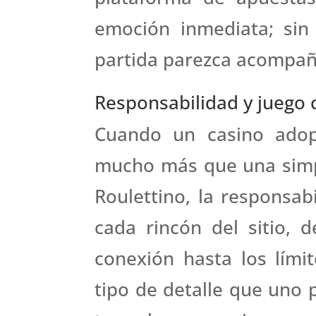
emoción inmediata; sin
partida parezca acompaña
Responsabilidad y juego 
Cuando un casino adop
mucho más que una simpl
Roulettino, la responsab
cada rincón del sitio, 
conexión hasta los límit
tipo de detalle que uno p