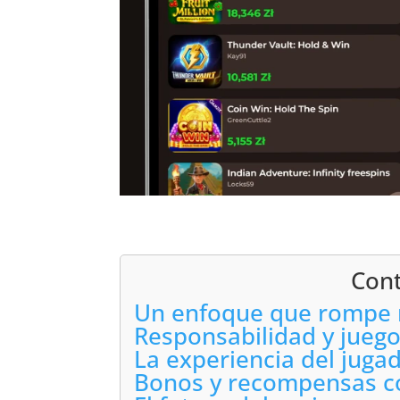
Cont
Un enfoque que rompe
Responsabilidad y jueg
La experiencia del juga
Bonos y recompensas c